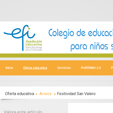
Inicio
Oferta educativa
Servicios
PURÍSIMA 2.0
P
Oferta educativa
Avisos
Festividad San Valero
Valora este artículo