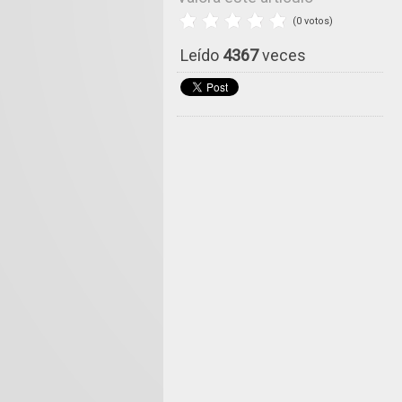
(0 votos)
Leído
4367
veces