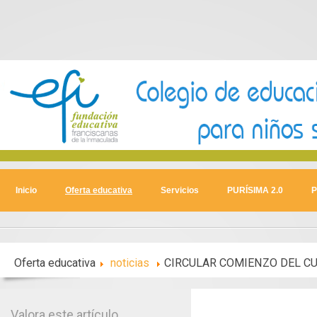
Inicio
Oferta educativa
Servicios
PURÍSIMA 2.0
P
Oferta educativa
noticias
CIRCULAR COMIENZO DEL C
Valora este artículo