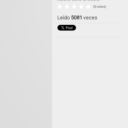
(0 votos)
Leído
5081
veces