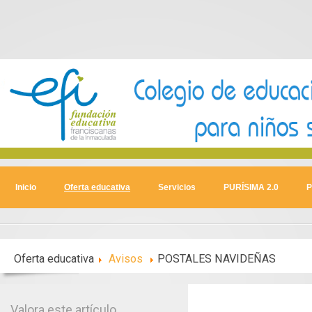
Inicio
Oferta educativa
Servicios
PURÍSIMA 2.0
P
Oferta educativa
Avisos
POSTALES NAVIDEÑAS
Valora este artículo