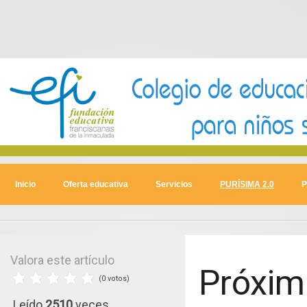
Inicio
Oferta educativa
Servicios
PURÍSIMA 2.0
P
Valora este artículo
Próxim
(0 votos)
Leído
2510
veces