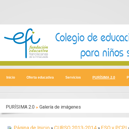
Inicio
Oferta educativa
Servicios
PURÍSIMA 2.0
P
PURÍSIMA 2.0
Galería de imágenes
Página de Inicio
»
CURSO 2013-2014
»
ESO y PCPI
»